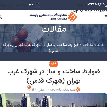
02148096
ثبت سفارش پروژه
Skip to navigation
Skip to main content
مقالات
خانه
»
مقالات
»
ضوابط ساخت و ساز در شهرک غرب تهران (شهرک
قدس)
مقالات
ضوابط ساخت و ساز در شهرک غرب
تهران (شهرک قدس)
30
هلدینگ پارسه
در 20 مهر 1404