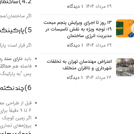
4-2) ساختمان‌های با کاربری ترکیبی
29 مرداد 1404
۱ دیدگاه
اگر ساختمان/مجت
۱۳ روز تا اجرای ویرایش پنجم مبحث
۱۹؛ توجه ویژه به نقش تاسیسات در
5) پارکینگ جانشین در شعاع ۲۵۰ متر: فرصت هست، ولی با قفل‌های حقوقی
مدیریت انرژی ساختمان
29 مرداد 1404
۱ دیدگاه
اگر قرار است پار
باید
دارای سند 
اعتراض مهندسان تهران به تخلفات
فاصله هم
حداکثر ۲۵۰ 
شهرداری و ناظران متخلف
پس “یه پارکینگ 
26 مرداد 1404
۱ دیدگاه
6) چند نکته اجرایی برای سازنده‌ها و مالکان (واقع‌گرایانه، نه شعار)
قبل از طراحی مع
۶ تا ۹ دقیقاً برای همین است.)
اگر زمین کوچک ی
پروژه‌های تجاری