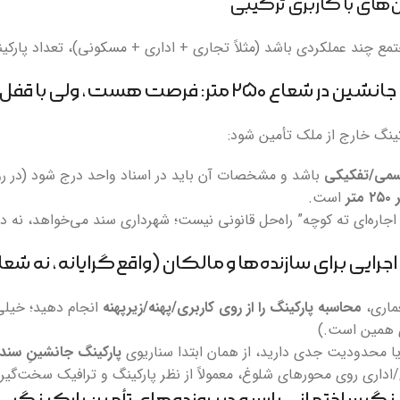
مع چند عملکردی باشد (مثلاً تجاری + اداری + مسکونی)، تعداد پارک
کینگ خارج از ملک تأمین شود:
رسمی/تفکیکی
باشد و مشخصات آن باید در اسناد واحد درج شود (در رو
متر
است.
اجاره‌ای ته کوچه” راه‌حل قانونی نیست؛ شهرداری سند می‌خواهد، نه د
ماری،
محاسبه پارکینگ را از روی کاربری/پهنه/زیرپهنه
انجام دهید؛ خیلی
ا محدودیت جدی دارید، از همان ابتدا سناریوی
پارکینگ جانشینِ سندد
/اداری روی محورهای شلوغ، معمولاً از نظر پارکینگ و ترافیک سخت‌گی