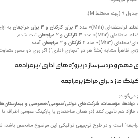
ه مختلط M):
امنطقه‌ای (M111)» عدد
۳ برای کارکنان و ۳ برای مراجعان
به ازای هر ۱۰۰ مترمربع زی
طقه‌ای (M112)» عدد
۳ کارکنان و ۲ مراجعان
ثبت شده.
له‌ای (M113)» عدد
۲ کارکنان و ۲ مراجعان
آمده.
ه‌ی ظاهراً مشابه (مثلاً هر دو “تجاری-اداری”) اگر روی دو محور متفاوت
می‌گوید:
ها، نهادها، مؤسسات، شرکت‌های دولتی/عمومی/خصوصی و بیمارستان‌ها
هم تأمین کنند (در همان ساختمان یا پارکینگ عمومی اطراف تا شعاع ۲۵۰
عه” است و در طرح توجیهی ترافیکی این موضوع مشخص باشد، نادیده گرفتن این ۳۰٪ می‌تواند پرونده 