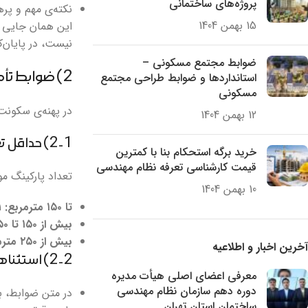
پروژه‌های ساختمانی
نکته‌ی مهم و پره
15 بهمن 1404
این همان جایی ا
نیست، در پایان‌ک
ضوابط مجتمع مسکونی –
2) ضوابط تأمین پارکینگ مسکونی در تهران (۱۴۰۳)
استانداردها و ضوابط طراحی مجتمع
مسکونی
در پهنه‌ی سکونت،
12 بهمن 1404
2-1) حداقل تعداد پارکینگ برای هر واحد مسکونی (جدول ۶)
خرید برگه استحکام بنا با کمترین
قیمت کارشناسی تعرفه نظام مهندسی
تعداد پارکینگ مو
10 بهمن 1404
تا ۱۵۰ مترمربع:
۱ واحد پارکینگ
بیش از ۱۵۰ تا ۲۵۰ مترمربع:
بیش از ۲۵۰ مترمربع:
آخرین اخبار و اطلاعیه
2-2) استثناهای مهم (که خیلی‌ها نادیده می‌گیرند)
معرفی اعضای اصلی هیأت مدیره
دوره دهم سازمان نظام مهندسی
در متن ضوابط، ب
ساختمان استان تهران