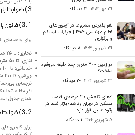
باید دقیق بررسی
29 مهر 1404
12 دیدگاه
3) ضوابط پارکینگ تجاری، اداری و خدماتی (به‌ویژه “قانون پارکینگ مغازه”)
لغو پذیرش مشروط در آزمون‌های
3-1) قانون پارکینگ مغازه در مراکز محلات (جدول ۷)
نظام مهندسی ۱۴۰۴ | جزئیات ثبت‌نام
و برگزاری
برای واحدهای انتفاعی
29 شهریور 1404
8 دیدگاه
تجاری:
تا
۲۵ مترمربع زیربنای خالص
اداری:
تا
۵۰ مترمربع زیربنای خالص
در زمین 300 متری چند طبقه می‌شود
خدماتی:
تا
۱۰۰ مترمربع زیربنای خالص
ساخت؟
ورزشی:
تا
۲۰۰ مترمربع زیربنای خالص
22 شهریور 1404
20 دیدگاه
ترجمه‌ی بی‌رحمان
ادعای کاهش 30 درصدی قیمت
همان جدول است
مسکن در تهران رد شد؛ بازار فقط در
رکود عمیق قرار دارد
3-2) ضوابط پارکینگ در پهنه‌های فعالیت (S) و مختلط (M) (جداول ۸ و ۹)
5 شهریور 1404
۱ دیدگاه
برای کاربری‌های
کارکنان/مراجعان
ا