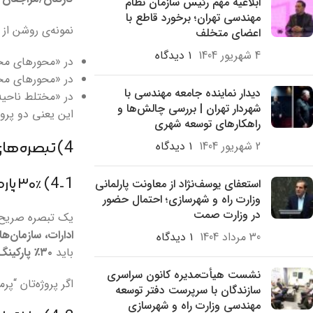
ابلاغیه مهم رئیس سازمان نظام
مهندسی تهران؛ برخورد قاطع با
نمونه‌ی روشن از جدول ۹ (پهن
اعضای متخلف
4 شهریور 1404
۱ دیدگاه
در «محورهای مختلط فر
در «محورهای مختلط من
دیدار نماینده جامعه مهندسی با
در «مختلط ناحیه‌ای/مح
شهردار تهران | بررسی چالش‌ها و
این یعنی دو پروژ
راهکارهای توسعه شهری
2 شهریور 1404
۱ دیدگاه
4) تبصره‌های مهم و دردسرساز در پروژه‌های اداری/پرمراجعه
استعفای یوسف‌نژاد از معاونت پارلمانی
4-1) ۳۰٪ پارکینگ مازاد برای مراکز پرمراجعه
وزارت راه و شهرسازی؛ احتمال حضور
در وزارت صمت
یک تبصره صریح 
ادارات، سازمان‌
30 مرداد 1404
۱ دیدگاه
باید
۳۰٪ پارکینگ مازاد
نشست هیأت‌مدیره کانون سراسری
اگر پروژه‌تان “پرمراج
سازندگان با سرپرست دفتر توسعه
مهندسی وزارت راه و شهرسازی