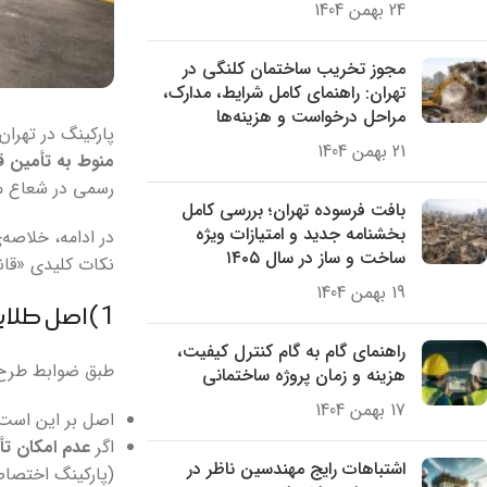
24 بهمن 1404
مجوز تخریب ساختمان کلنگی در
تهران: راهنمای کامل شرایط، مدارک،
مراحل درخواست و هزینه‌ها
پارکینگ در تهرا
21 بهمن 1404
منوط به تأمین ق
رسمی در شعاع
بافت فرسوده تهران؛ بررسی کامل
بخشنامه جدید و امتیازات ویژه
در ادامه، خلاصه
ساخت و ساز در سال ۱۴۰۵
نکات کلیدی «قانو
19 بهمن 1404
1) اصل طلایی: «تأمین قطعی» یعنی چی؟
راهنمای گام به گام کنترل کیفیت،
طبق ضوابط طرح
هزینه و زمان پروژه ساختمانی
17 بهمن 1404
اصل بر این است
اگر
عدم امکان ت
اشتباهات رایج مهندسین ناظر در
(پارکینگ اختصاص