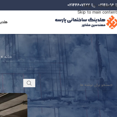
02144607422
02148096
Skip to navigation
Skip to main content
هلدی
خانه
»
جستجو
جدیدترین مقالات