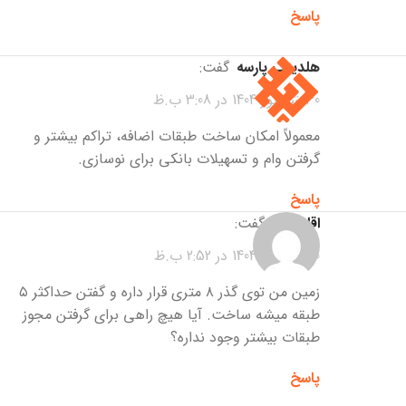
پاسخ
هلدینگ پارسه
گفت:
30 شهریور 1404 در 3:08 ب.ظ
معمولاً امکان ساخت طبقات اضافه، تراکم بیشتر و
گرفتن وام و تسهیلات بانکی برای نوسازی.
پاسخ
اقا وحید
گفت:
30 شهریور 1404 در 2:52 ب.ظ
زمین من توی گذر ۸ متری قرار داره و گفتن حداکثر ۵
طبقه میشه ساخت. آیا هیچ راهی برای گرفتن مجوز
طبقات بیشتر وجود نداره؟
پاسخ