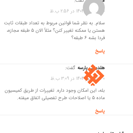
مریم آقالو
گفت:
30 شهریور 1404 در 2:56 ب.ظ
سلام. به نظر شما قوانین مربوط به تعداد طبقات ثابت
هستن یا ممکنه تغییر کنن؟ مثلاً الان ۵ طبقه مجازه،
فردا بشه ۶ طبقه؟
پاسخ
هلدینگ پارسه
گفت:
30 شهریور 1404 در 3:09 ب.ظ
بله، این امکان وجود داره. تغییرات از طریق کمیسیون
ماده ۵ یا اصلاحات طرح تفصیلی اتفاق میفته.
پاسخ