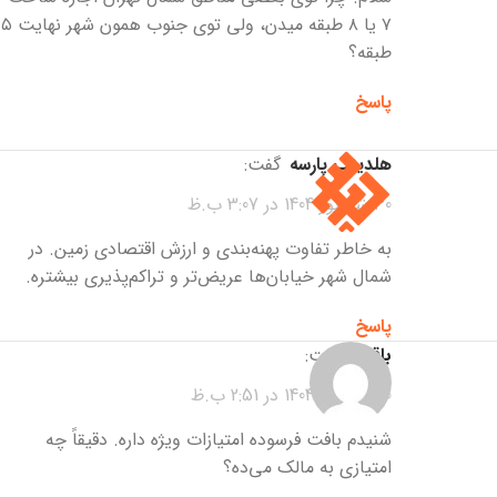
۷ یا ۸ طبقه میدن، ولی توی جنوب همون شهر نهایت ۵
طبقه؟
پاسخ
هلدینگ پارسه
گفت:
30 شهریور 1404 در 3:07 ب.ظ
به خاطر تفاوت پهنه‌بندی و ارزش اقتصادی زمین. در
شمال شهر خیابان‌ها عریض‌تر و تراکم‌پذیری بیشتره.
پاسخ
باقری
گفت:
30 شهریور 1404 در 2:51 ب.ظ
شنیدم بافت فرسوده امتیازات ویژه داره. دقیقاً چه
امتیازی به مالک می‌ده؟