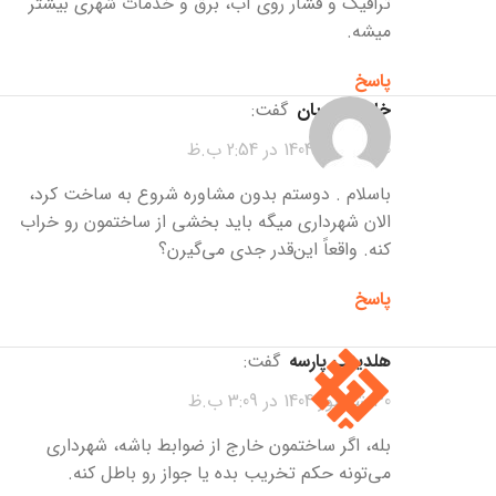
ترافیک و فشار روی آب، برق و خدمات شهری بیشتر
میشه.
پاسخ
خانم یاسریان
گفت:
30 شهریور 1404 در 2:54 ب.ظ
باسلام . دوستم بدون مشاوره شروع به ساخت کرد،
الان شهرداری میگه باید بخشی از ساختمون رو خراب
کنه. واقعاً این‌قدر جدی می‌گیرن؟
پاسخ
هلدینگ پارسه
گفت:
30 شهریور 1404 در 3:09 ب.ظ
بله، اگر ساختمون خارج از ضوابط باشه، شهرداری
می‌تونه حکم تخریب بده یا جواز رو باطل کنه.