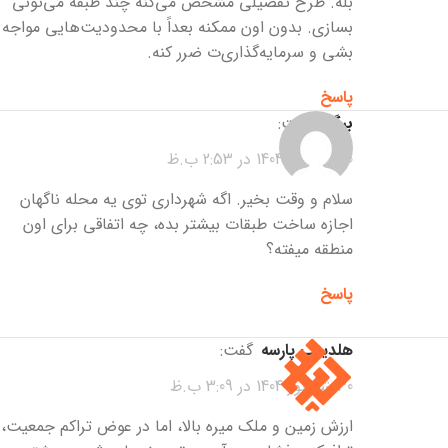
بله. طرح تفصیلی مشخص می‌کنه چند طبقه می‌تونی
بسازی. بدون اون ممکنه بعداً با محدودیت‌هایی مواجه
بشی و سرمایه‌گذاری‌ت ضرر کنه.
پاسخ
بیگی
گفت:
30 شهریور 1404 در 2:53 ب.ظ
سلام و وقت بخیر. اگه شهرداری توی یه محله ناگهان
اجازه ساخت طبقات بیشتر بده، چه اتفاقی برای اون
منطقه میفته؟
پاسخ
هلدینگ پارسه
گفت:
30 شهریور 1404 در 3:09 ب.ظ
ارزش زمین و ملک میره بالا، اما در عوض تراکم جمعیت،