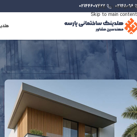
02144607422
02148096
Skip to navigation
Skip to main content
هلدی