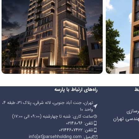
پروژه آذرخش
ط
راه‌های ارتباط با پارسه
تهران، جنت آباد جنوبی، لاله شرقی، پلاک 31، طبقه 4،
واحد 10
رسازی
ساعت کاری: شنبه تا چهارشنبه (۰۹:۰۰ الی ۱۷:۰۰)
هندسی تهران
تلفن: 02148096
تلفن: 02144607422
ایمیل: info[at]parsehholding.com