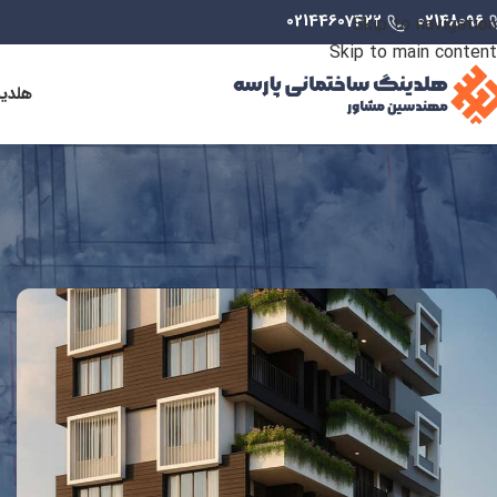
02144607422
02148096
Skip to navigation
Skip to main content
هلدی