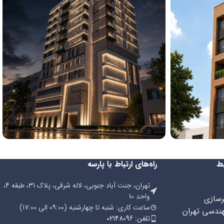
پروژه آذرخش
ط
راه‌های ارتباط با پارسه
تهران، جنت آباد جنوبی، لاله شرقی، پلاک 31، طبقه 4،
واحد 10
رسازی
ساعت کاری: شنبه تا چهارشنبه (۰۹:۰۰ الی ۱۷:۰۰)
هندسی تهران
تلفن: 02148096