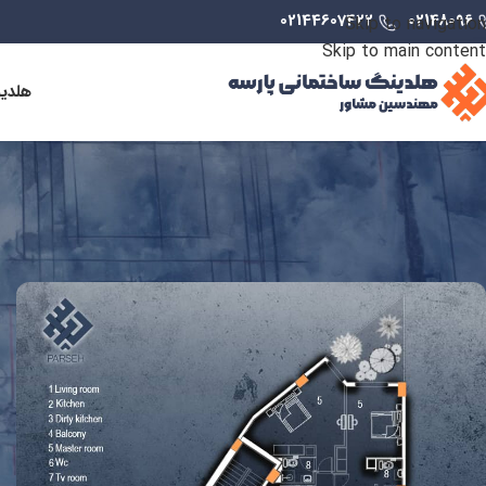
02144607422
02148096
Skip to navigation
Skip to main content
هلدی