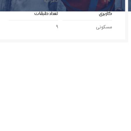
1403
کامرانیه
کاربری
تعداد طبقات
مسکونی
9